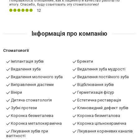
Понравилось отношение, как к пациенту и качество работы по
итогу. Спасибо, буду советовать эту стоматологию!
12
Інформація про компанію
Стоматології
Імплантація зубів
Брекети
Видалення зуба
Видалення зуба мудрості
Видалення молочного зуба
Видалення постійного зуба
Виправлення діастеми
Відбілювання зубів
Вініри
Герметизація фісур
Дитяча стоматологія
Естетична реставрація
Зубні протези
Клиновидний дефект зубів
Коронка безметалева
Коронка безметалова
Коронка металокерамічна
Коронка цільнокерамічна
Лікування зубів при
Лікування кореневих каналів
вагітності