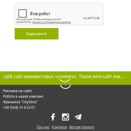
Відправити
Цей сайт використовує «cookies». Також веб-сайт використовує інтернет-сервіс для збору технічних даних стосовно відвідувачів з метою отримання маркетингової та статистичної інформації. Умови обробки даних відвідувачів сайту див.
〉
Реклама на сайті
Робота в нашій компанії
Франшиза "CitySites"
+38 (068) 314-22-01
Про нас
Контакти
Автори проєкту