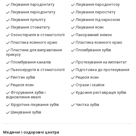
Лікування пародонтиту
Лікування пародонтозу
Лікування періодонтиту
Лікування періоститу
Лікування пульпіту
Лікування під наркозом
Лікування стоматиту
Лікування ясен
Озонотерапія в стоматології
Панорамний знімок
Пластика ясенного краю
Пластика ясенного краю
Пластини для виправлення
Пломбування зубів
прикусу
Пломбування каналів
Протезування на імплантат
Пьезохірургія в стоматології
Підготовка до протезування
Рентген зубів
Рецесія ясен
Рецесія ясен
Стрази і скайси
Фторування зубів і
Художня реставрація зубів
відновлення емалі
Хірургічне лікування зубів
Чистка зубів
Шинування зубів
Медичні і оздоровчі центри