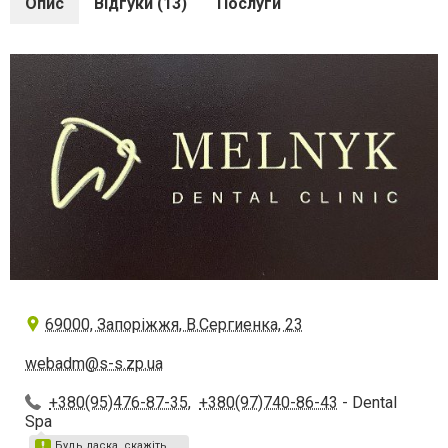
Опис
Відгуки (13)
Послуги
69000, Запоріжжя, В.Сергиенка, 23
webadm@s-s.zp.ua
+380(95)476-87-35
,
+380(97)740-86-43
- Dental
Spa
Будь ласка, скажіть,