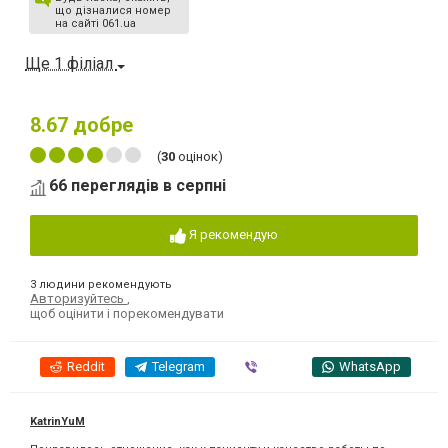
що дізналися номер
на сайті 061.ua
Ще 1 філіал
8.67
добре
(
30
оцінок)
66 переглядів в серпні
Я рекомендую
3 людини рекомендують
Авторизуйтесь
,
щоб оцінити і порекомендувати
Reddit
Telegram
Viber
WhatsApp
KatrinYuM